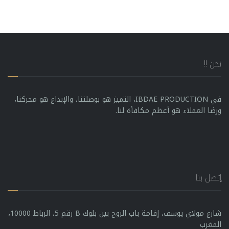
نحن !!
في IBDAE PRODUCTION، التميز هو بوصلتنا، والإبداع هو محركنا،
ورضا العملاء هو أعظم مكافأة لنا.
إتصل بنا
شارع مولاي يوسف، إقامة باب الروح بين بلوك B رقم 5، الرباط 10000،
المغرب