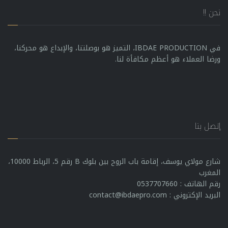
نحن !!
في IBDAE PRODUCTION، التميز هو بوصلتنا، والإبداع هو محركنا،
ورضا العملاء هو أعظم مكافأة لنا.
إتصل بنا
شارع مولاي يوسف، إقامة باب الروح بين بلوك B رقم 5، الرباط 10000،
المغرب
رقم الهاتف : 0537707660
البريد الإكتروني : contact@ibdaepro.com