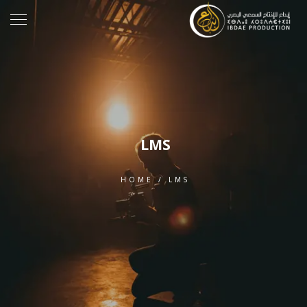
LMS
HOME
/
LMS